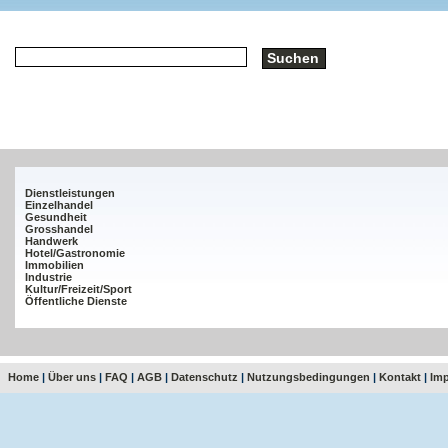
Dienstleistungen
Einzelhandel
Gesundheit
Grosshandel
Handwerk
Hotel/Gastronomie
Immobilien
Industrie
Kultur/Freizeit/Sport
Öffentliche Dienste
Home
|
Über uns
|
FAQ
|
AGB
|
Datenschutz
|
Nutzungsbedingungen
|
Kontakt
|
Im